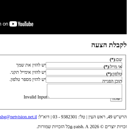
לקבלת הצעה
שם:
(*)
יש להזין את שמך
אי מייל:
(*)
יש להזין אימייל תקני.
טלפון:
(*)
יש להזין מספר טלפון.
תוכן הפנייה
Invalid Input
הרש"ש 49, ראש העין | טל': 9382301 - 03 | דוא"ל:
shg@netvision.net.il
זכויות יוצרים © 2026 g-yaish. Aכל הזכויות שמורות.